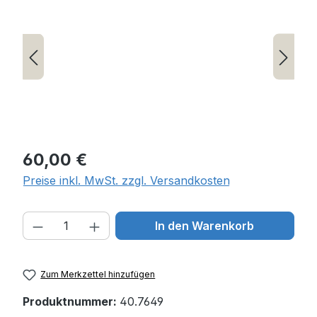
Regulärer Preis:
60,00 €
Preise inkl. MwSt. zzgl. Versandkosten
Produkt Anzahl: Gib den gewünschten W
In den Warenkorb
Zum Merkzettel hinzufügen
Produktnummer:
40.7649