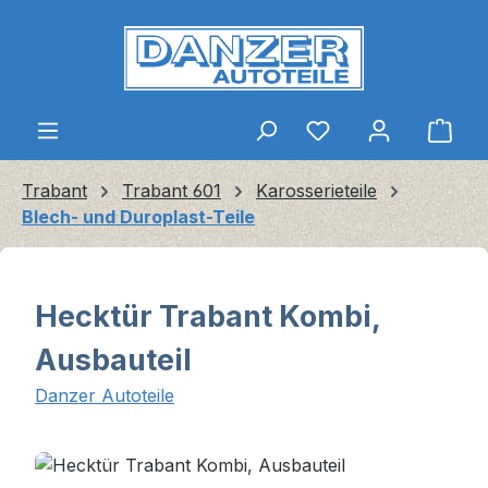
Zum Hauptinhalt springen
Ware
Trabant
Trabant 601
Karosserieteile
Blech- und Duroplast-Teile
Hecktür Trabant Kombi,
Ausbauteil
Danzer Autoteile
Bildergalerie überspringen