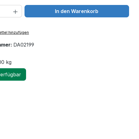
 Anzahl: Gib den gewünschten Wert ein 
In den Warenkorb
ttel hinzufügen
mmer:
DA02199
00 kg
verfügbar