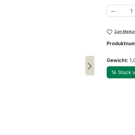
Produkt
Zum Merkze
Produktnu
Gewicht:
1,
16 Stück 