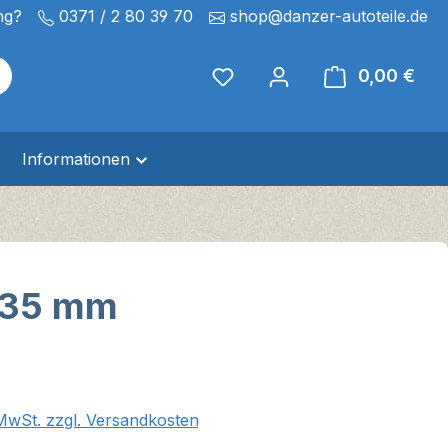
ng?
0371 / 2 80 39 70
shop@danzer-autoteile.de
0,00 €
Ware
Informationen
r 35 mm
eis:
 MwSt. zzgl. Versandkosten