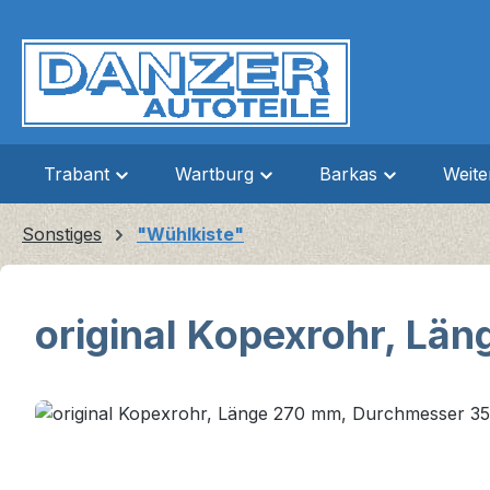
m Hauptinhalt springen
Zur Suche springen
Zur Hauptnavigation springen
Trabant
Wartburg
Barkas
Weit
Sonstiges
"Wühlkiste"
original Kopexrohr, L
Bildergalerie überspringen