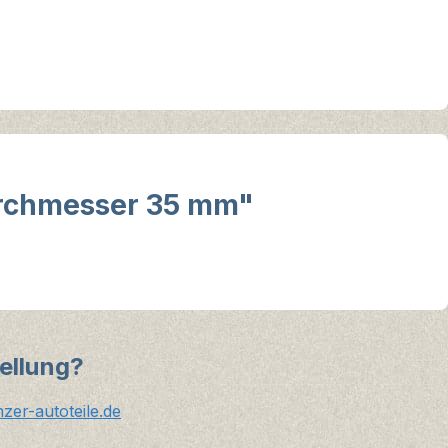
urchmesser 35 mm"
ellung?
er-autoteile.de