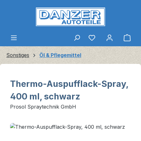
Zum Hauptinhalt springen
Ware
Sonstiges
Öl & Pflegemittel
Thermo-Auspufflack-Spray,
400 ml, schwarz
Prosol Spraytechnik GmbH
Bildergalerie überspringen