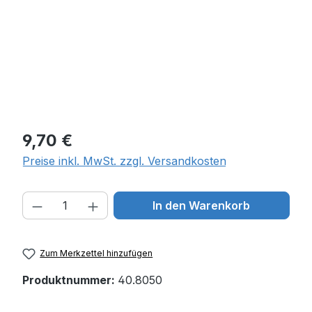
Regulärer Preis:
9,70 €
Preise inkl. MwSt. zzgl. Versandkosten
Produkt Anzahl: Gib den gewünschten W
In den Warenkorb
Zum Merkzettel hinzufügen
Produktnummer:
40.8050