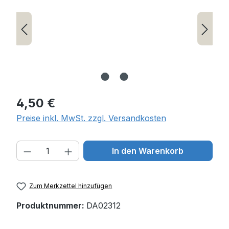
Regulärer Preis:
4,50 €
Preise inkl. MwSt. zzgl. Versandkosten
Produkt Anzahl: Gib den gewünschten W
In den Warenkorb
Zum Merkzettel hinzufügen
Produktnummer:
DA02312