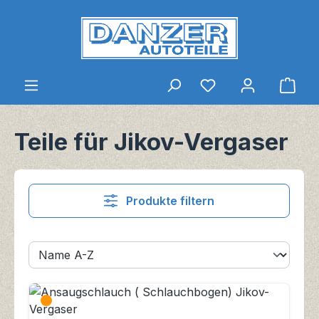
Zum Hauptinhalt springen
Du hast 0 Produkt
Ware
Teile für Jikov-Vergaser
Produkte filtern