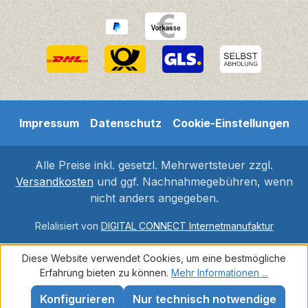
Impressum
Datenschutz
Cookie-Einstellungen
Alle Preise inkl. gesetzl. Mehrwertsteuer zzgl.
Versandkosten
und ggf. Nachnahmegebühren, wenn
nicht anders angegeben.
Relalisiert von
DIGITAL CONNECT Internetmanufaktur
Diese Website verwendet Cookies, um eine bestmögliche
Erfahrung bieten zu können.
Mehr Informationen ...
Konfigurieren
Nur technisch notwendige