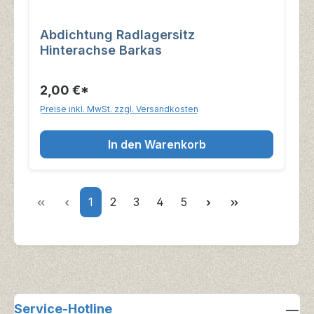
Abdichtung Radlagersitz
Hinterachse Barkas
2,00 €*
Preise inkl. MwSt. zzgl. Versandkosten
In den Warenkorb
Seite
Seite
Seite
Seite
Seite
1
2
3
4
5
Service-Hotline