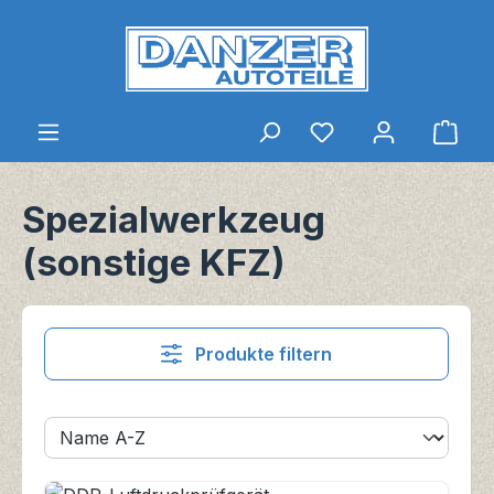
Zum Hauptinhalt springen
Du hast 0 Produkt
Ware
Spezialwerkzeug
(sonstige KFZ)
Produkte filtern