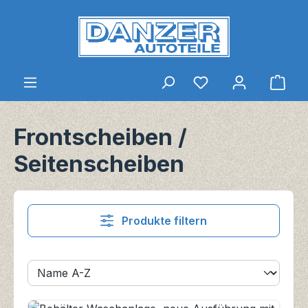
Zum Hauptinhalt springen
Du hast 0 Produkt
Ware
Frontscheiben /
Seitenscheiben
Produkte filtern