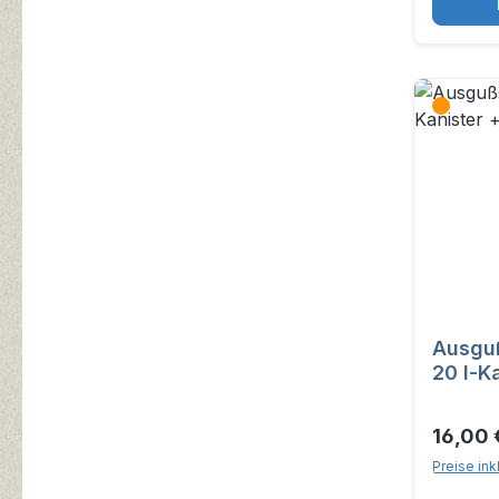
Ausguß
20 l-K
16,00 
Preise ink