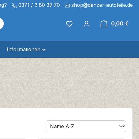
ng?
0371 / 2 80 39 70
shop@danzer-autoteile.de
Du hast 0 Produkte auf de
0,00 €
Ware
Informationen