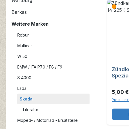
Wartburg
Barkas
Weitere Marken
Robur
Multicar
W 50
EMW / IFA P70 / F8 / F9
Zündk
Spezia
S 4000
Lada
5,00 
Skoda
Preise ink
Literatur
Moped- / Motorrad - Ersatzteile