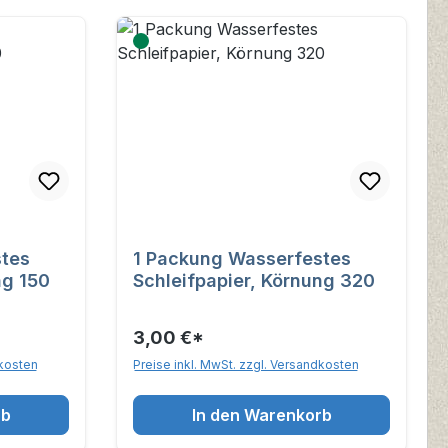
stes
1 Packung Wasserfestes
ng 150
Schleifpapier, Körnung 320
3,00 €*
dkosten
Preise inkl. MwSt. zzgl. Versandkosten
rb
In den Warenkorb