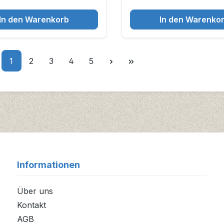
In den Warenkorb
In den Warenko
Seite
Seite
Seite
Seite
Seite
1
2
3
4
5
Informationen
Über uns
Kontakt
AGB