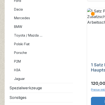
Ford
Dacia
Mercedes
BMW
Toyota / Mazda ....
Polski Fiat
Porsche
P2M
1 Satz
Haupts
H3A
Zusatz
Jaguar
Arbeit
120,00
7600.9
Spezialwerkzeuge
Preise ink
Sonstiges