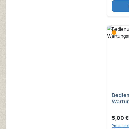
Bedie
Wartun
105-12
5,00 
Preise ink