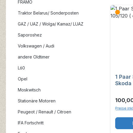
FRAMO
Traktor Belarus/ Sonderposten
GAZ / UAZ / Wolga/ Kamaz/ LUAZ
Saporoshez
Volkswagen / Audi
andere Oldtimer
L60
1 Paar
Opel
Skoda 
Lampen
Moskwitsch
100,0
Stationäre Motoren
Preise ink
Peugeot / Renault / Citroen
IFA Fortschritt