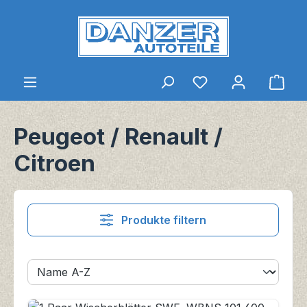
Zum Hauptinhalt springen
Du hast 0 Produkt
Ware
Peugeot / Renault /
Citroen
Produkte filtern