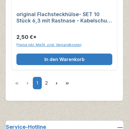
original Flachsteckhülse- SET 10
Stück 6,3 mit Rastnase - Kabelschuh
für Kabel bis 2, 5 mm², kupfer
2,50 €*
Preise inkl. MwSt. zzgl. Versandkosten
In den Warenkorb
Seite
Seite
1
2
Service-Hotline