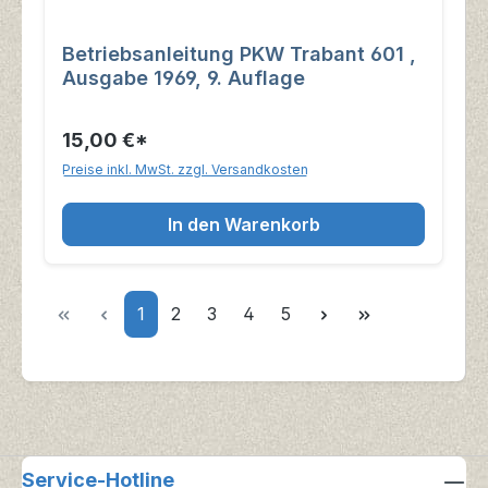
Betriebsanleitung PKW Trabant 601 ,
Ausgabe 1969, 9. Auflage
15,00 €*
Preise inkl. MwSt. zzgl. Versandkosten
In den Warenkorb
Seite
Seite
Seite
Seite
Seite
1
2
3
4
5
Service-Hotline