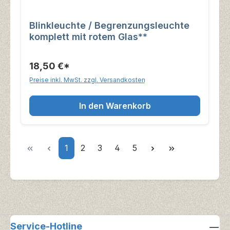
Blinkleuchte / Begrenzungsleuchte
komplett mit rotem Glas**
18,50 €*
Preise inkl. MwSt. zzgl. Versandkosten
In den Warenkorb
Seite
Seite
Seite
Seite
Seite
1
2
3
4
5
Service-Hotline