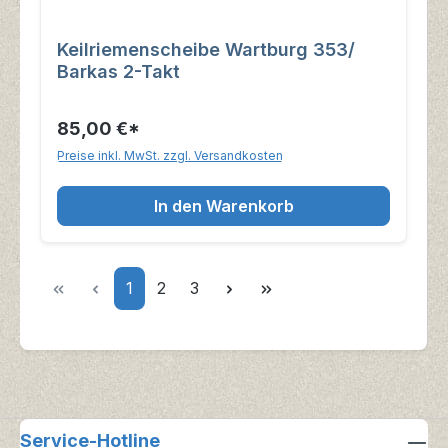
Keilriemenscheibe Wartburg 353/
Barkas 2-Takt
85,00 €*
Preise inkl. MwSt. zzgl. Versandkosten
In den Warenkorb
Seite
Seite
Seite
1
2
3
Service-Hotline