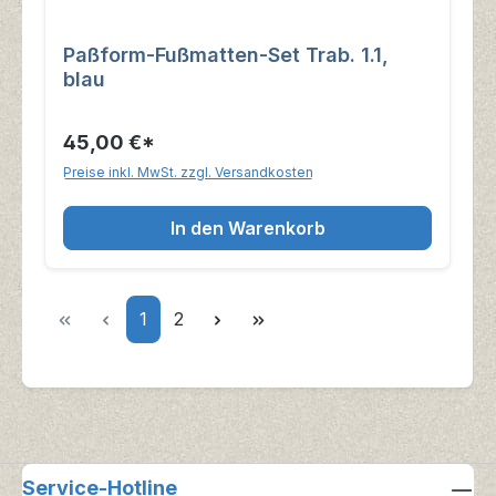
Paßform-Fußmatten-Set Trab. 1.1,
blau
45,00 €*
Preise inkl. MwSt. zzgl. Versandkosten
In den Warenkorb
Seite
Seite
1
2
Service-Hotline