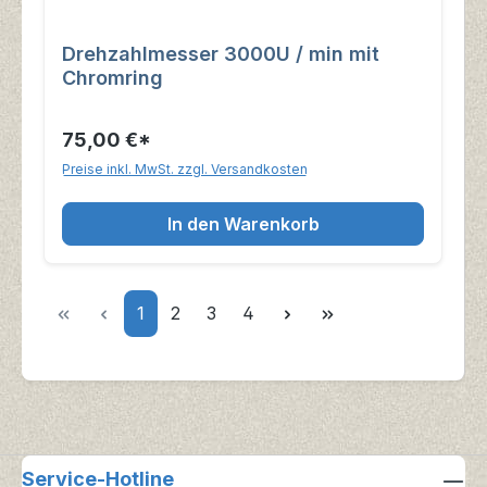
Drehzahlmesser 3000U / min mit
Chromring
75,00 €*
Preise inkl. MwSt. zzgl. Versandkosten
In den Warenkorb
Seite
Seite
Seite
Seite
1
2
3
4
Service-Hotline