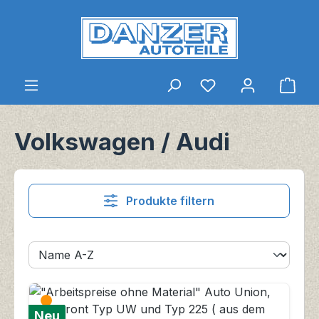
Zum Hauptinhalt springen
Du hast 0 Produkt
Ware
Volkswagen / Audi
Produkte filtern
Neu