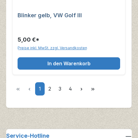
Blinker gelb, VW Golf III
5,00 €*
Preise inkl. MwSt. zzgl. Versandkosten
In den Warenkorb
Seite
Seite
Seite
Seite
1
2
3
4
Service-Hotline