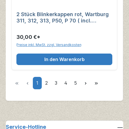
2 Stück Blinkerkappen rot, Wartburg
311, 312, 313, P50, P 70 ( incl.
Dichtgummi )
30,00 €*
Preise inkl. MwSt. zzgl. Versandkosten
In den Warenkorb
Seite
Seite
Seite
Seite
Seite
1
2
3
4
5
Service-Hotline