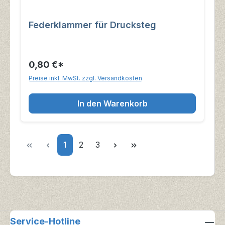
Federklammer für Drucksteg
0,80 €*
Preise inkl. MwSt. zzgl. Versandkosten
In den Warenkorb
Seite
Seite
Seite
1
2
3
Service-Hotline