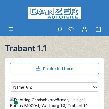
Zum Hauptinhalt springen
Du hast 0 Produkt
Ware
Trabant 1.1
Produkte filtern