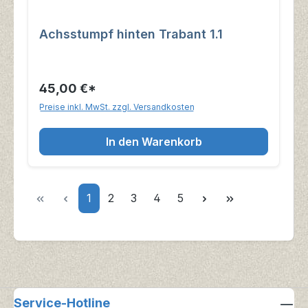
Achsstumpf hinten Trabant 1.1
45,00 €*
Preise inkl. MwSt. zzgl. Versandkosten
In den Warenkorb
Seite
Seite
Seite
Seite
Seite
1
2
3
4
5
Service-Hotline