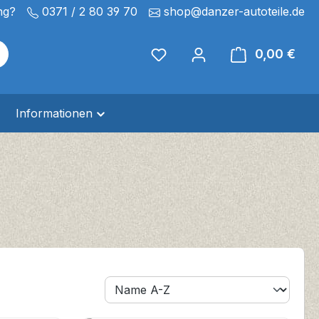
ng?
0371 / 2 80 39 70
shop@danzer-autoteile.de
Du hast 0 Produkte auf de
0,00 €
Ware
Informationen