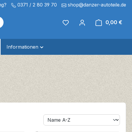
ng?
0371 / 2 80 39 70
shop@danzer-autoteile.de
Du hast 0 Produkte auf de
0,00 €
Ware
Informationen