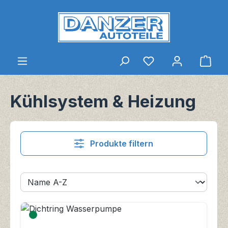
Zum Hauptinhalt springen
Du hast 0 Produkt
Ware
Kühlsystem & Heizung
Produkte filtern