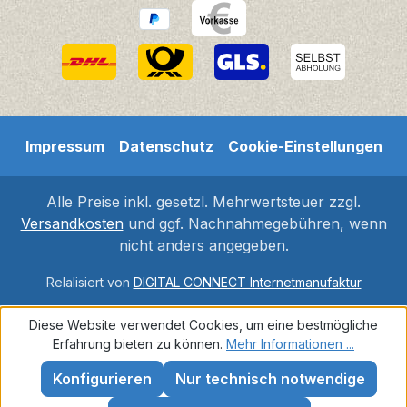
Impressum
Datenschutz
Cookie-Einstellungen
Alle Preise inkl. gesetzl. Mehrwertsteuer zzgl.
Versandkosten
und ggf. Nachnahmegebühren, wenn
nicht anders angegeben.
Relalisiert von
DIGITAL CONNECT Internetmanufaktur
Diese Website verwendet Cookies, um eine bestmögliche
Erfahrung bieten zu können.
Mehr Informationen ...
Konfigurieren
Nur technisch notwendige