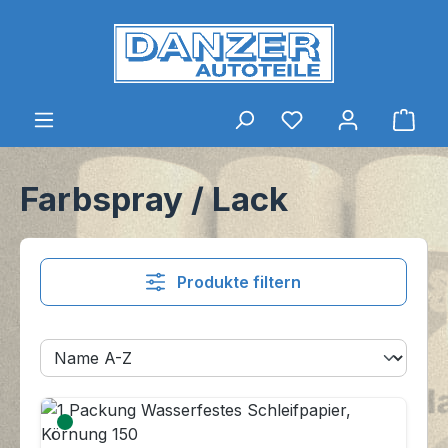
Zum Hauptinhalt springen
Du hast 0 Produkt
Ware
Farbspray / Lack
Produkte filtern