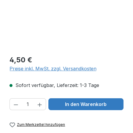
Regulärer Preis:
4,50 €
Preise inkl. MwSt. zzgl. Versandkosten
Sofort verfügbar, Lieferzeit: 1-3 Tage
Produkt Anzahl: Gib den gewünschten W
In den Warenkorb
Zum Merkzettel hinzufügen