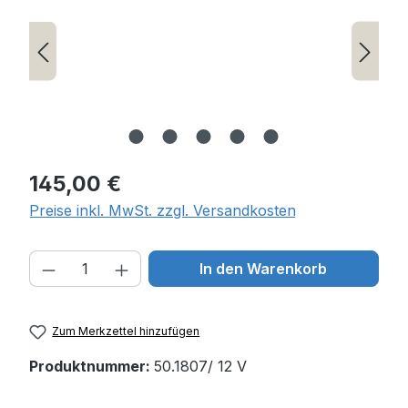
Regulärer Preis:
145,00 €
Preise inkl. MwSt. zzgl. Versandkosten
Produkt Anzahl: Gib den gewünschten W
In den Warenkorb
Zum Merkzettel hinzufügen
Produktnummer:
50.1807/ 12 V