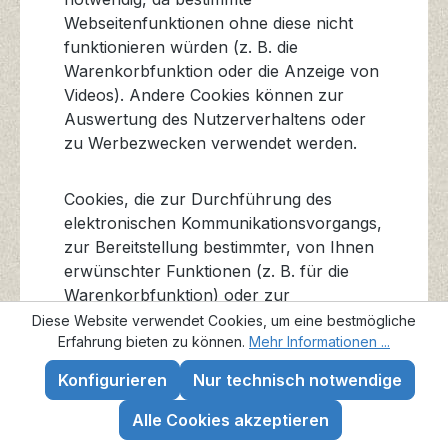
Webseitenfunktionen ohne diese nicht
funktionieren würden (z. B. die
Warenkorbfunktion oder die Anzeige von
Videos). Andere Cookies können zur
Auswertung des Nutzerverhaltens oder
zu Werbezwecken verwendet werden.
Cookies, die zur Durchführung des
elektronischen Kommunikationsvorgangs,
zur Bereitstellung bestimmter, von Ihnen
erwünschter Funktionen (z. B. für die
Warenkorbfunktion) oder zur
Optimierung der Website (z. B. Cookies
Diese Website verwendet Cookies, um eine bestmögliche
Erfahrung bieten zu können.
zur Messung des Webpublikums)
Mehr Informationen ...
erforderlich sind (notwendige Cookies),
Konfigurieren
Nur technisch notwendige
werden auf Grundlage von Art. 6 Abs. 1
lit. f DSGVO gespeichert, sofern keine
Alle Cookies akzeptieren
andere Rechtsgrundlage angegeben wird.