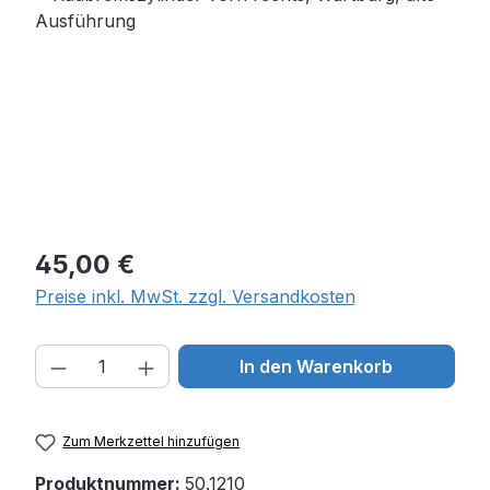
Regulärer Preis:
45,00 €
Preise inkl. MwSt. zzgl. Versandkosten
Produkt Anzahl: Gib den gewünschten W
In den Warenkorb
Zum Merkzettel hinzufügen
Produktnummer:
50.1210