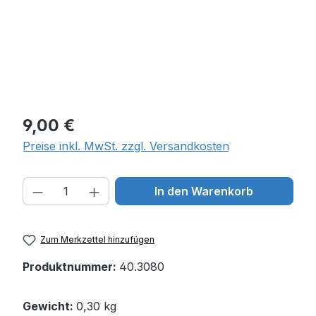
Regulärer Preis:
9,00 €
Preise inkl. MwSt. zzgl. Versandkosten
Produkt Anzahl: Gib den gewünschten W
In den Warenkorb
Zum Merkzettel hinzufügen
Produktnummer:
40.3080
Gewicht:
0,30 kg