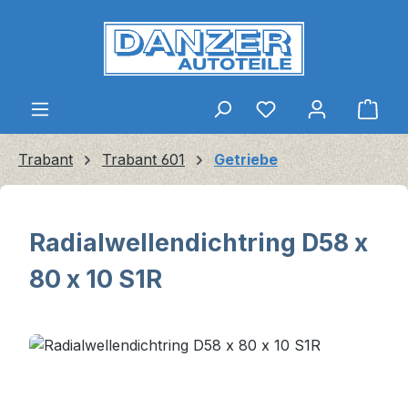
Zum Hauptinhalt springen
Ware
Trabant
Trabant 601
Getriebe
Radialwellendichtring D58 x
80 x 10 S1R
Bildergalerie überspringen