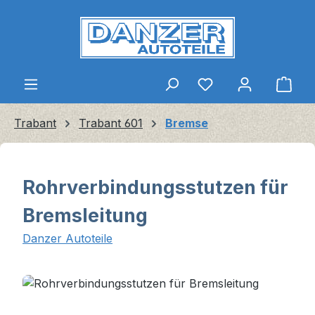
Zum Hauptinhalt springen
Ware
Trabant
Trabant 601
Bremse
Rohrverbindungsstutzen für
Bremsleitung
Danzer Autoteile
Bildergalerie überspringen