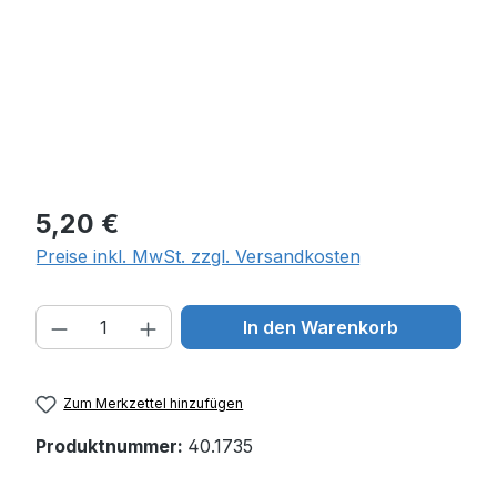
Regulärer Preis:
5,20 €
Preise inkl. MwSt. zzgl. Versandkosten
Produkt Anzahl: Gib den gewünschten W
In den Warenkorb
Zum Merkzettel hinzufügen
Produktnummer:
40.1735