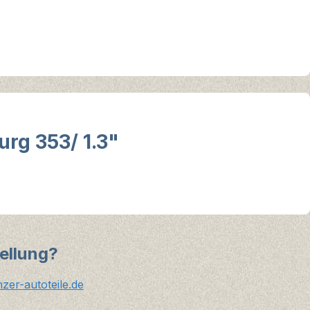
urg 353/ 1.3"
ellung?
er-autoteile.de