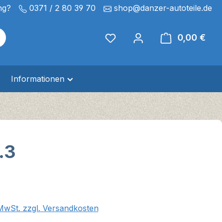
ng?
0371 / 2 80 39 70
shop@danzer-autoteile.de
0,00 €
Ware
Informationen
.3
eis:
 MwSt. zzgl. Versandkosten