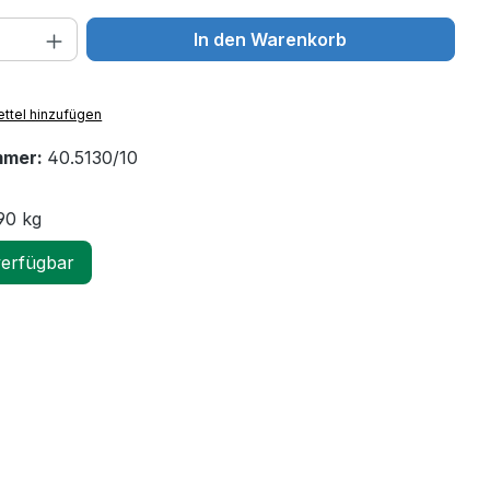
 Anzahl: Gib den gewünschten Wert ein 
In den Warenkorb
ttel hinzufügen
mmer:
40.5130/10
90 kg
verfügbar