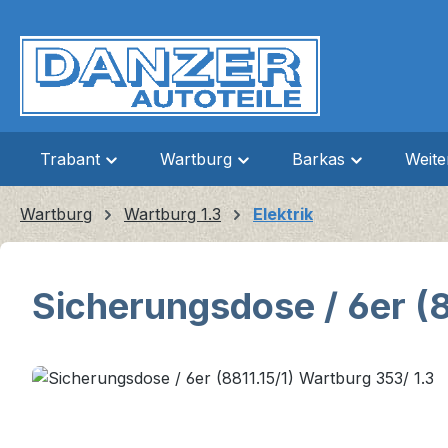
m Hauptinhalt springen
Zur Suche springen
Zur Hauptnavigation springen
Trabant
Wartburg
Barkas
Weit
Wartburg
Wartburg 1.3
Elektrik
Sicherungsdose / 6er (8
Bildergalerie überspringen