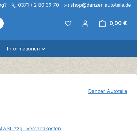
ng?
0371 / 2 80 39 70
shop@danzer-autoteile.de
0,00 €
Ware
Informationen
Danzer Autoteile
eis:
€
 MwSt. zzgl. Versandkosten