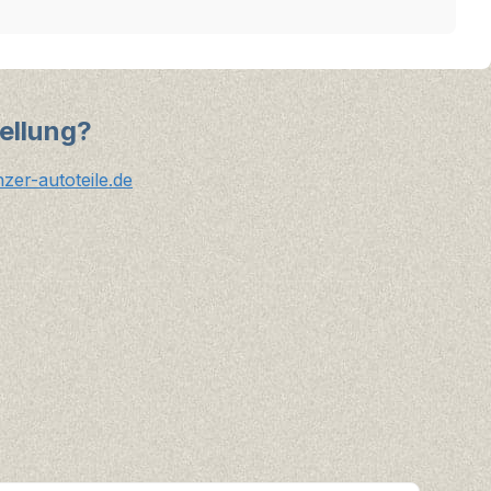
ellung?
er-autoteile.de