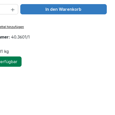
 Anzahl: Gib den gewünschten Wert ein 
In den Warenkorb
ttel hinzufügen
mmer:
40.3601/1
01 kg
verfügbar