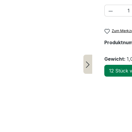
Produkt
Zum Merkze
Produktnu
Gewicht:
1,
12 Stück 