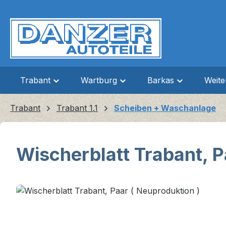
m Hauptinhalt springen
Zur Suche springen
Zur Hauptnavigation springen
Trabant
Wartburg
Barkas
Weit
Trabant
Trabant 1.1
Scheiben + Waschanlage
Wischerblatt Trabant, P
Bildergalerie überspringen