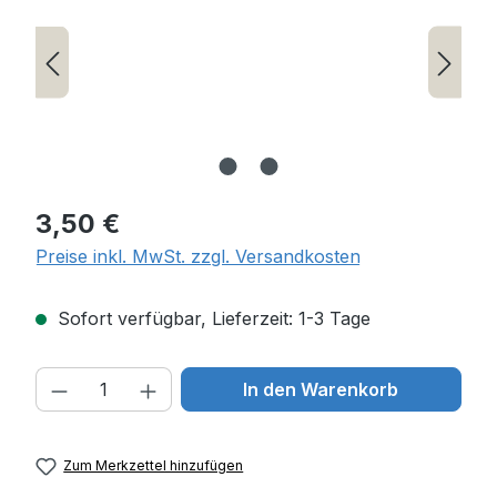
Regulärer Preis:
3,50 €
Preise inkl. MwSt. zzgl. Versandkosten
Sofort verfügbar, Lieferzeit: 1-3 Tage
Produkt Anzahl: Gib den gewünschten W
In den Warenkorb
Zum Merkzettel hinzufügen