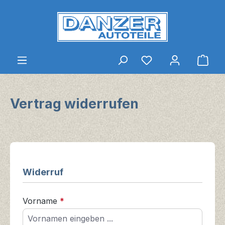
Zum Hauptinhalt springen
Du hast 0 Produkt
Ware
Vertrag widerrufen
Widerruf
Vorname
*