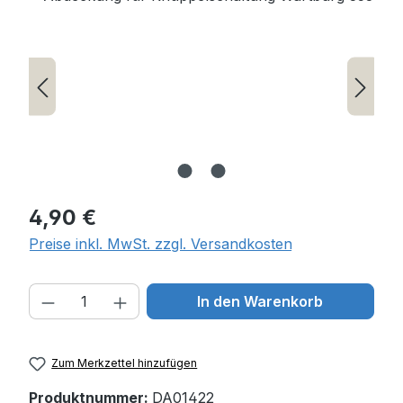
Regulärer Preis:
4,90 €
Preise inkl. MwSt. zzgl. Versandkosten
Produkt Anzahl: Gib den gewünschten W
In den Warenkorb
Zum Merkzettel hinzufügen
Produktnummer:
DA01422