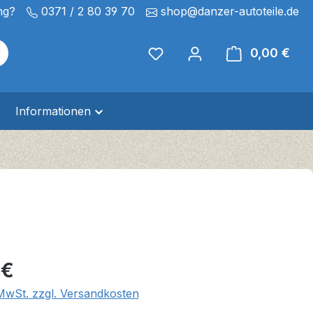
ng?
0371 / 2 80 39 70
shop@danzer-autoteile.de
0,00 €
Ware
Informationen
eis:
 €
 MwSt. zzgl. Versandkosten