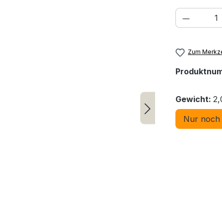
Produkt
Zum Merkze
Produktnu
Gewicht:
2,
Nur noch 