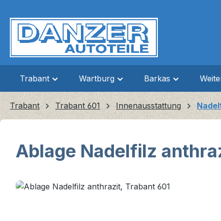
m Hauptinhalt springen
Zur Suche springen
Zur Hauptnavigation springen
Trabant
Wartburg
Barkas
Weit
Trabant
Trabant 601
Innenausstattung
Nadel
Ablage Nadelfilz anthra
Bildergalerie überspringen