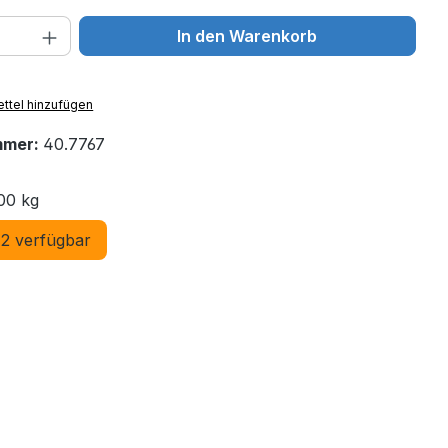
 Anzahl: Gib den gewünschten Wert ein 
In den Warenkorb
ttel hinzufügen
mmer:
40.7767
00 kg
2 verfügbar