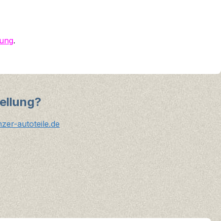
dung
.
ellung?
er-autoteile.de