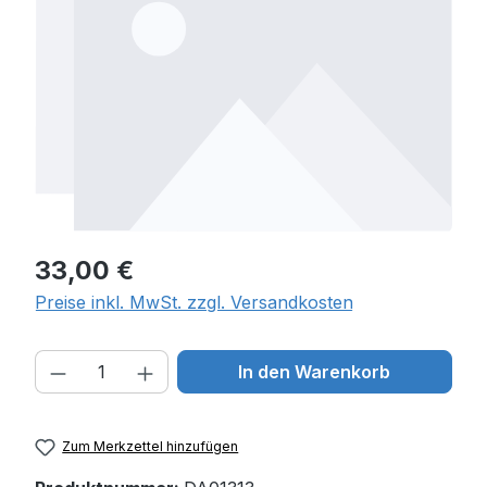
Regulärer Preis:
33,00 €
Preise inkl. MwSt. zzgl. Versandkosten
Produkt Anzahl: Gib den gewünschten W
In den Warenkorb
Zum Merkzettel hinzufügen