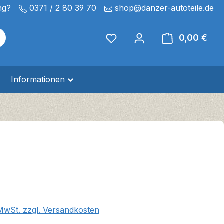
ng?
0371 / 2 80 39 70
shop@danzer-autoteile.de
0,00 €
Ware
Informationen
eis:
 MwSt. zzgl. Versandkosten