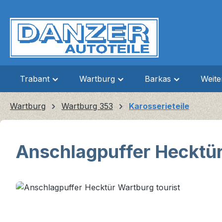
m Hauptinhalt springen
Zur Suche springen
Zur Hauptnavigation springen
Trabant
Wartburg
Barkas
Weit
Wartburg
Wartburg 353
Karosserieteile
Anschlagpuffer Hecktür
Bildergalerie überspringen