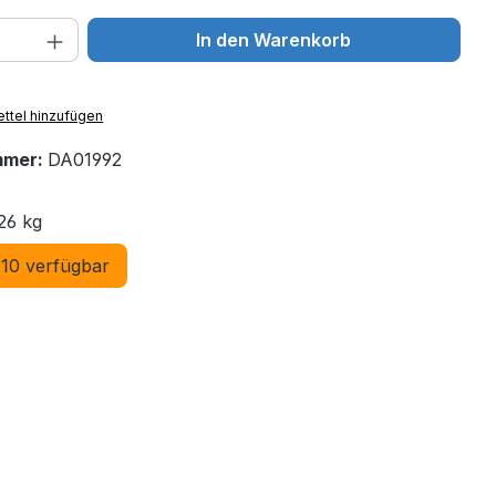
 Anzahl: Gib den gewünschten Wert ein 
In den Warenkorb
ttel hinzufügen
mmer:
DA01992
26 kg
10 verfügbar