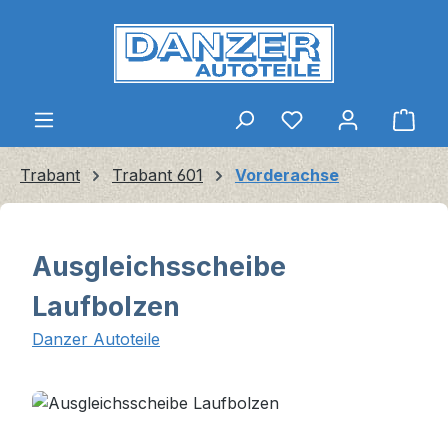
Zum Hauptinhalt springen
Ware
Trabant
Trabant 601
Vorderachse
Ausgleichsscheibe
Laufbolzen
Danzer Autoteile
Bildergalerie überspringen