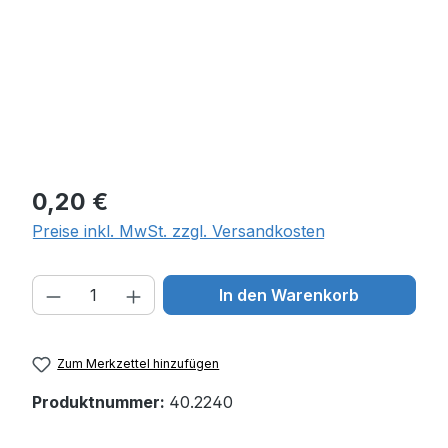
Regulärer Preis:
0,20 €
Preise inkl. MwSt. zzgl. Versandkosten
Produkt Anzahl: Gib den gewünschten W
In den Warenkorb
Zum Merkzettel hinzufügen
Produktnummer:
40.2240