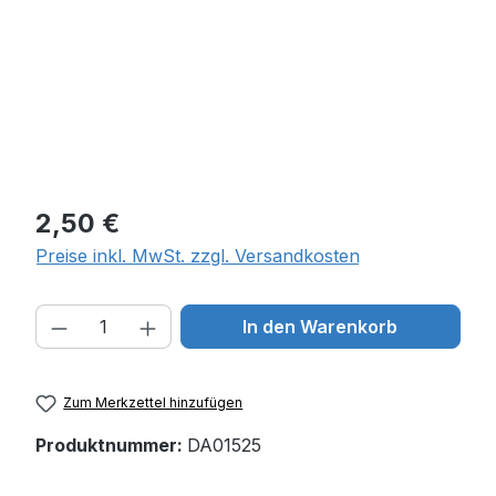
Regulärer Preis:
2,50 €
Preise inkl. MwSt. zzgl. Versandkosten
Produkt Anzahl: Gib den gewünschten W
In den Warenkorb
Zum Merkzettel hinzufügen
Produktnummer:
DA01525