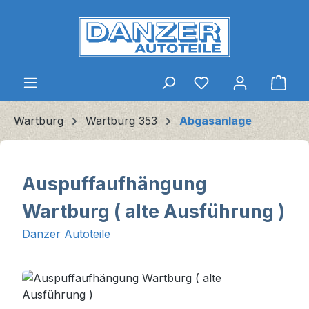
Zum Hauptinhalt springen
Ware
Wartburg
Wartburg 353
Abgasanlage
Auspuffaufhängung
Wartburg ( alte Ausführung )
Danzer Autoteile
Bildergalerie überspringen