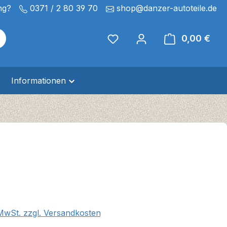
ng?
0371 / 2 80 39 70
shop@danzer-autoteile.de
0,00 €
Ware
Informationen
eis:
 MwSt. zzgl. Versandkosten