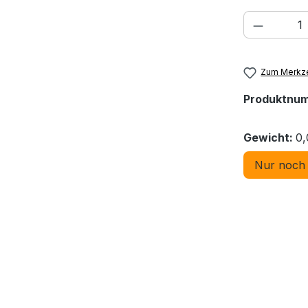
Produkt
Zum Merkze
Produktnu
Gewicht:
0,
Nur noch 