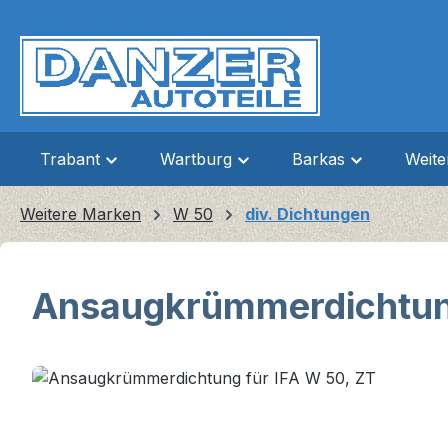
m Hauptinhalt springen
Zur Suche springen
Zur Hauptnavigation springen
Trabant
Wartburg
Barkas
Weit
Weitere Marken
W 50
div. Dichtungen
Ansaugkrümmerdichtung
Bildergalerie überspringen