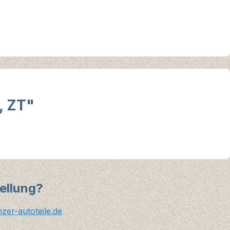
, ZT"
ellung?
er-autoteile.de