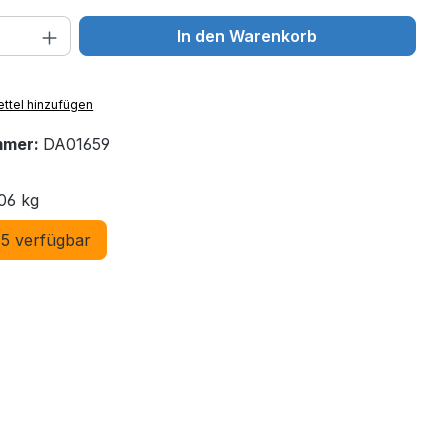
 Anzahl: Gib den gewünschten Wert ein 
In den Warenkorb
ttel hinzufügen
mmer:
DA01659
06 kg
5 verfügbar