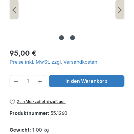
Regulärer Preis:
95,00 €
Preise inkl. MwSt. zzgl. Versandkosten
Produkt Anzahl: Gib den gewünschten W
In den Warenkorb
Zum Merkzettel hinzufügen
Produktnummer:
55.1260
Gewicht:
1,00 kg