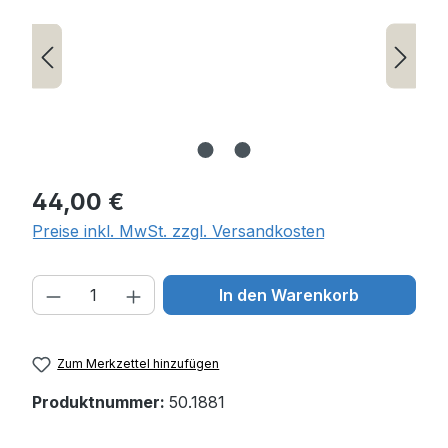
Regulärer Preis:
44,00 €
Preise inkl. MwSt. zzgl. Versandkosten
Produkt Anzahl: Gib den gewünschten W
In den Warenkorb
Zum Merkzettel hinzufügen
Produktnummer:
50.1881