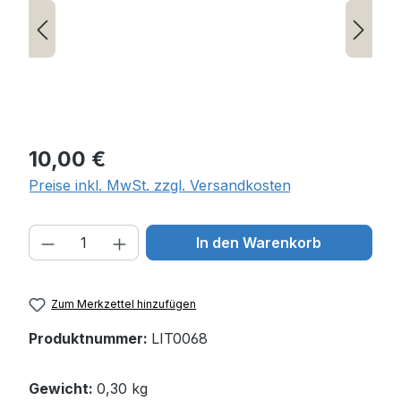
Regulärer Preis:
10,00 €
Preise inkl. MwSt. zzgl. Versandkosten
Produkt Anzahl: Gib den gewünschten W
In den Warenkorb
Zum Merkzettel hinzufügen
Produktnummer:
LIT0068
Gewicht:
0,30 kg