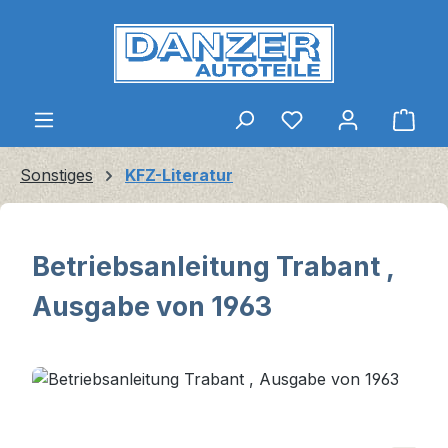
Zum Hauptinhalt springen
Ware
Sonstiges
KFZ-Literatur
Betriebsanleitung Trabant ,
Ausgabe von 1963
Bildergalerie überspringen