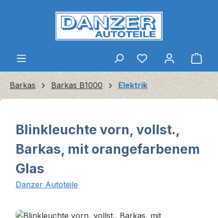
Zum Hauptinhalt springen
Ware
Barkas
Barkas B1000
Elektrik
Blinkleuchte vorn, vollst.,
Barkas, mit orangefarbenem
Glas
Danzer Autoteile
Bildergalerie überspringen