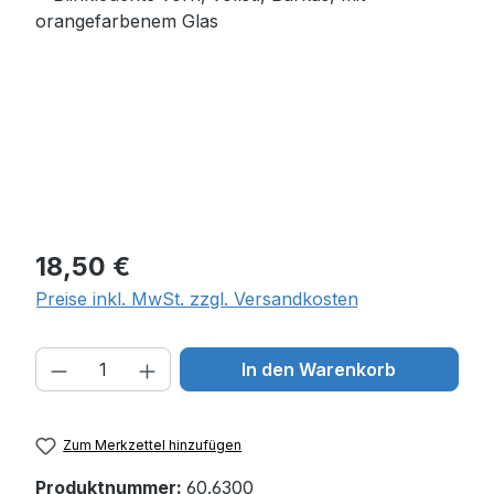
Regulärer Preis:
18,50 €
Preise inkl. MwSt. zzgl. Versandkosten
Produkt Anzahl: Gib den gewünschten W
In den Warenkorb
Zum Merkzettel hinzufügen
Produktnummer:
60.6300