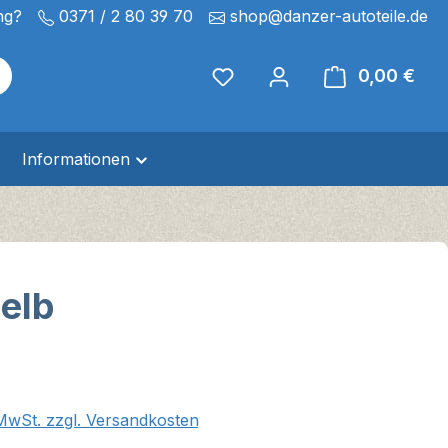
ng?
0371 / 2 80 39 70
shop@danzer-autoteile.de
0,00 €
Ware
Informationen
elb
eis:
 MwSt. zzgl. Versandkosten