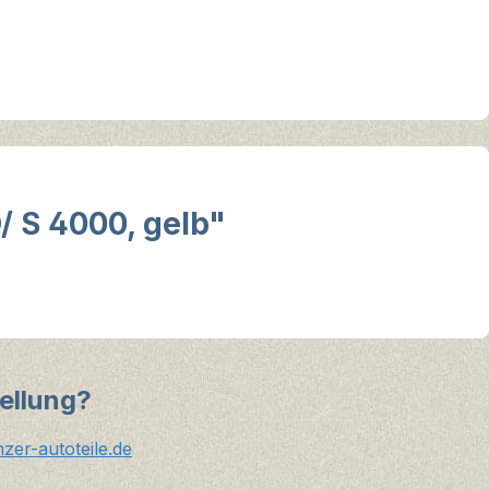
/ S 4000, gelb"
ellung?
er-autoteile.de