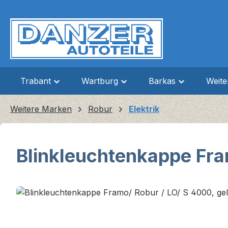
m Hauptinhalt springen
Zur Suche springen
Zur Hauptnavigation springen
Trabant
Wartburg
Barkas
Weit
Weitere Marken
Robur
Elektrik
Blinkleuchtenkappe Fra
Bildergalerie überspringen