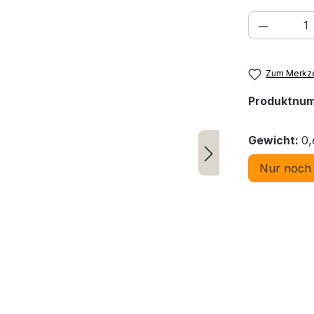
Produkt
Zum Merkze
Produktnu
Gewicht:
0,
Nur noch 