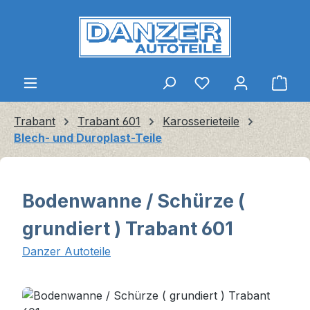
Zum Hauptinhalt springen
Ware
Trabant
Trabant 601
Karosserieteile
Blech- und Duroplast-Teile
Bodenwanne / Schürze (
grundiert ) Trabant 601
Danzer Autoteile
Bildergalerie überspringen