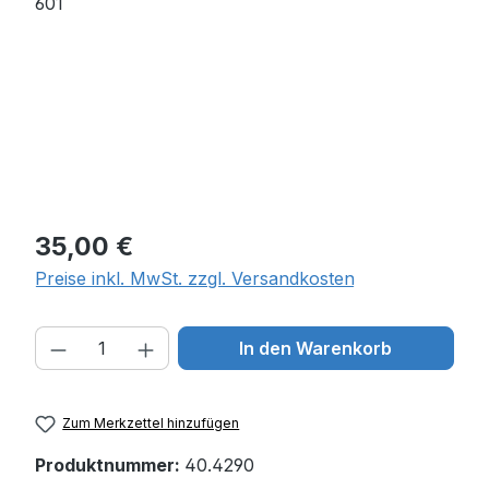
Regulärer Preis:
35,00 €
Preise inkl. MwSt. zzgl. Versandkosten
Produkt Anzahl: Gib den gewünschten W
In den Warenkorb
Zum Merkzettel hinzufügen
Produktnummer:
40.4290