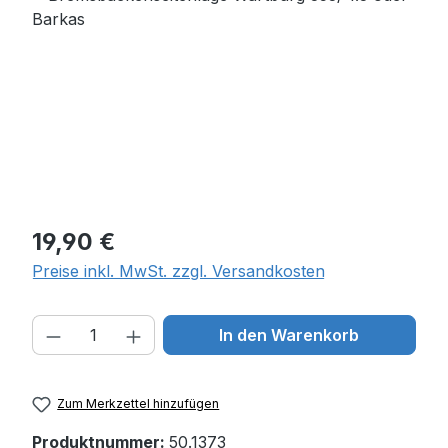
Regulärer Preis:
19,90 €
Preise inkl. MwSt. zzgl. Versandkosten
Produkt Anzahl: Gib den gewünschten W
In den Warenkorb
Zum Merkzettel hinzufügen
Produktnummer:
50.1373