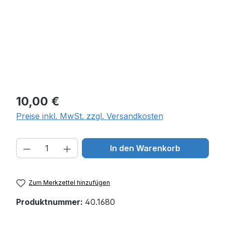
Regulärer Preis:
10,00 €
Preise inkl. MwSt. zzgl. Versandkosten
Produkt Anzahl: Gib den gewünschten W
In den Warenkorb
Zum Merkzettel hinzufügen
Produktnummer:
40.1680